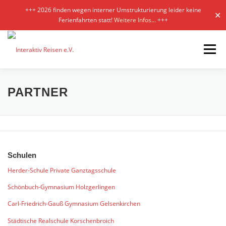
+++ 2026 finden wegen interner Umstrukturierung leider keine
✕
Ferienfahrten statt!
Weitere Infos...
+++
Zum
Inhalt
Menü
springen
KONZEPT
KURSE
SERVICE
GALERIEN
PARTNER
PARTNER
KONTAKT/AGB
Schulen
Herder-Schule Private Ganztagsschule
Schönbuch-Gymnasium Holzgerlingen
Carl-Friedrich-Gauß Gymnasium Gelsenkirchen
Städtische Realschule Korschenbroich