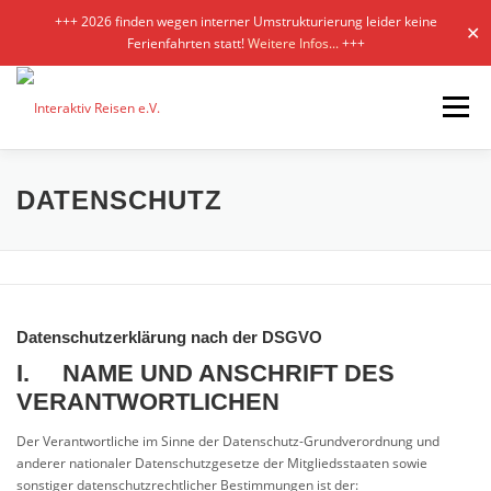
+++ 2026 finden wegen interner Umstrukturierung leider keine
✕
Ferienfahrten statt!
Weitere Infos...
+++
Zum
Inhalt
Menü
springen
KONZEPT
KURSE
SERVICE
GALERIEN
DATENSCHUTZ
PARTNER
KONTAKT/AGB
Datenschutzerklärung nach der DSGVO
I. NAME UND ANSCHRIFT DES
VERANTWORTLICHEN
Der Verantwortliche im Sinne der Datenschutz-Grundverordnung und
anderer nationaler Datenschutzgesetze der Mitgliedsstaaten sowie
sonstiger datenschutzrechtlicher Bestimmungen ist der: