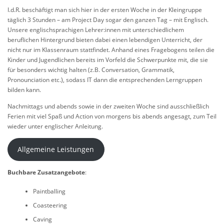
I.d.R. beschäftigt man sich hier in der ersten Woche in der Kleingruppe
täglich 3 Stunden – am Project Day sogar den ganzen Tag – mit Englisch.
Unsere englischsprachigen Lehrer:innen mit unterschiedlichem
beruflichen Hintergrund bieten dabei einen lebendigen Unterricht, der
nicht nur im Klassenraum stattfindet. Anhand eines Fragebogens teilen die
Kinder und Jugendlichen bereits im Vorfeld die Schwerpunkte mit, die sie
für besonders wichtig halten (z.B. Conversation, Grammatik,
Pronounciation etc.), sodass IT dann die entsprechenden Lerngruppen
bilden kann.
Nachmittags und abends sowie in der zweiten Woche sind ausschließlich
Ferien mit viel Spaß und Action von morgens bis abends angesagt, zum Teil
wieder unter englischer Anleitung.
Allgemeine Leistungen
Buchbare Zusatzangebote
:
Paintballing
Coasteering
Caving