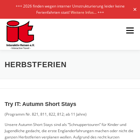
+++ 2026 finden wegen interner Umstrukturierung leider keine
✕
Ferienfahrten statt!
Weitere Infos...
+++
Zum
Inhalt
Menü
springen
KONZEPT
KURSE
SERVICE
GALERIEN
HERBSTFERIEN
PARTNER
KONTAKT/AGB
Try IT: Autumn Short Stays
(Programm Nr. 821, 811, 822, 812; ab 11 Jahre)
Unsere Autumn Short Stays sind als “Schnuppertouren“ für Kinder und
Jugendliche gedacht, die erste Englanderfahrungen machen oder nicht die
ganzen Herbstferien verplanen wollen. Aufgrund des recht kurzen